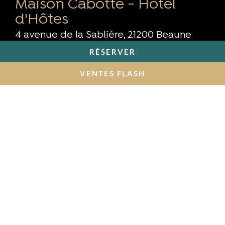
Maison Cabotte - Hôtel
d'Hôtes
4 avenue de la Sablière, 21200 Beaune
RÉSERVER
welcome@maisoncabotte.com
VENTES FLASH
+33(0)3 80 22 63 27
Infos utiles
Mentions Légales
Politique de Confidentialité
Création Clic Gauche