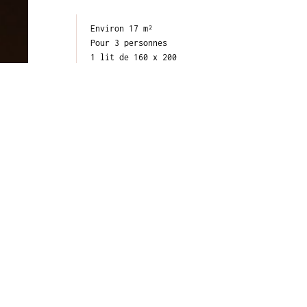
Environ 17 m²
Pour 3 personnes
1 lit de 160 x 200
+ 1 lit d’appoint 80 x 190 pouvant
accueillir un enfant de 3 à 14 ans en
chambre supérieure : supplément de
15€
Douche
Tarifs & Disponibilités