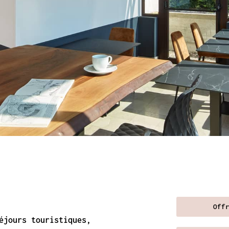
Off
éjours touristiques,